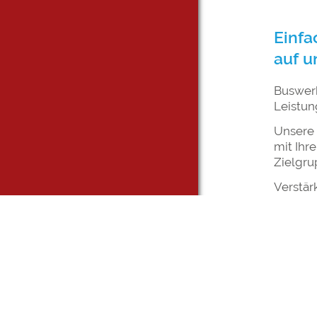
Einfa
auf u
Buswerb
Leistun
Unsere 
mit Ihr
Zielgru
Verstär
sich Ih
Unsere 
Aidling
Auch in
wir zud
Gemeins