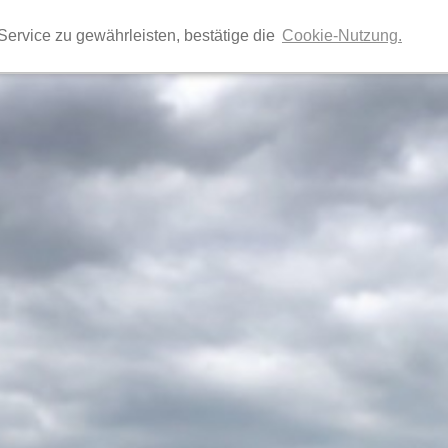
Ihr Reiseveranstalter für individuelle Gruppenreis
ervice zu gewährleisten, bestätige die
Cookie-Nutzung.
Vereinsreisen, Betriebsausflüge, Exkursionen, Tage