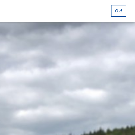
en, Feuerwehrausflüge,
Ok!
sreisen, Buscharter uvm.