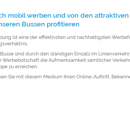
ch mobil werben und von den attraktive
nseren Bussen profitieren
ung ist eine der effektivsten und nachhaltigsten Werbef
gsverhältnis.
Busse sind durch den ständigen Einsatz im Linienverkeh
er Werbebotschaft die Aufmerksamkeit sämtlicher Verkeh
ppe zu erreichen.
ken Sie mit diesem Medium Ihren Online-Auftritt. Bekenne
ren Kunden, Mitarbeitern und potentiellen Bewerbern – tä
sieben Linienbusse sind täglich von 5:00-23:30 Uhr zwisc
en und Calw im Einsatz.
 Backnang sind wir von 4:00-20:30 Uhr mit einem Bus u
em den Stadtverkehr Herrenberg.
am mit unserem Partner KWS Verkehrsmittelwerbung Gm