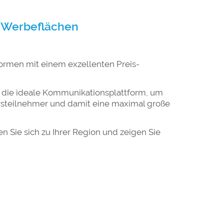
n Werbeflächen
ormen mit einem exzellenten Preis-
r die ideale Kommunikationsplattform, um
rsteilnehmer und damit eine maximal große
n Sie sich zu Ihrer Region und zeigen Sie
glich, nachhaltig und sympathisch.
hen Weil der Stadt, Böblingen, Ehningen,
nterwegs und ab Dezember 2022 bedienen
bH bieten wir Ihnen zahlreiche