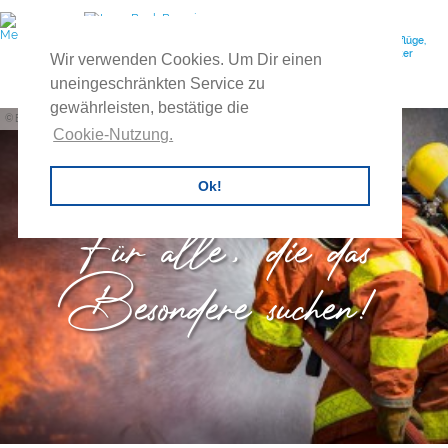
Ihr Reiseveranstalter für individuelle Gruppenreisen, Feuerwehrausflüge,
Vereinsreisen, Betriebsausflüge, Exkursionen, Tagesreisen, Buscharter
Wir verwenden Cookies. Um Dir einen
uvm.
uneingeschränkten Service zu
gewährleisten, bestätige die
Big54
Cookie-Nutzung.
Ok!
Für alle, die das
Besondere suchen!