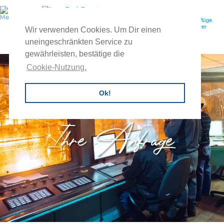
Ihr Reiseveranstalter für individuelle Gruppenreisen, Feuerwehrausflüge,
Vereinsreisen, Betriebsausflüge, Exkursionen, Tagesreisen, Buscharter
Wir verwenden Cookies. Um Dir einen
uvm.
uneingeschränkten Service zu
gewährleisten, bestätige die
Cookie-Nutzung.
Ok!
Ihre Anfrage