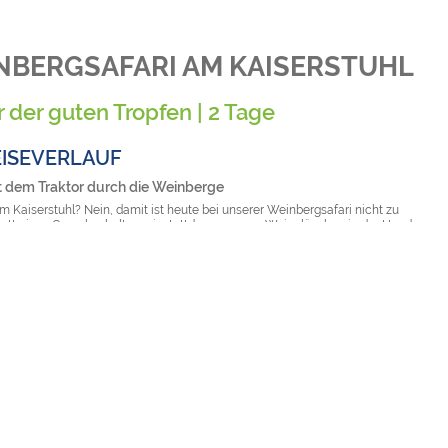
NBERGSAFARI AM KAISERSTUHL
r der guten Tropfen | 2 Tage
EISEVERLAUF
it dem Traktor durch die Weinberge
m Kaiserstuhl? Nein, damit ist heute bei unserer Weinbergsafari nicht zu
tatt eines Gewehrs halten wir stattdessen unser Weingläschen in der Hand,
egs immer wieder mit guten Tropfen aufgefüllt wird während wir gemütlich
Weinberge tuckern. Nebenbei erzählt uns ein Weinkenner, was den
ler Boden so besonders macht und welche Schritte es für den optimalen
 braucht: 1. Riechen, 2. Schwenken und Schauen, 3. Schmecken und
 4. Am leeren Glas riechen. Im Anschluss der Tour dürfen wir noch in den
. Auf Wunsch kann noch ein Winzerbuffet organisiert werden. Nachmittags
n Breisach. Schon von weiten sieht man das St. Stephansmünster hoch über
bene. Von dort oben hat man eine fantastische Aussicht ins Elsass und zum
d. Anschließend können wir durch die historische Oberstadt mit dem
, den alten Stadttoren und den kleinen Gässchen schlendern. Nachmittags
 Hotel.
reiburg und Taubergießen
rühstück sind wir zu Gast in Freiburg. Entlang der Freiburger Bächle