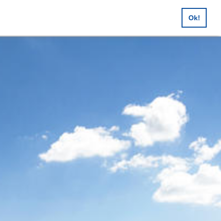
en, Feuerwehrausflüge,
Ok!
sreisen, Buscharter uvm.