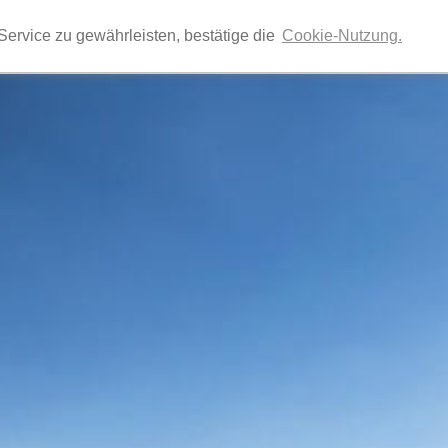
Ihr Reiseveranstalter für individuelle Gruppenreis
ervice zu gewährleisten, bestätige die
Cookie-Nutzung.
Vereinsreisen, Betriebsausflüge, Exkursionen, Tage