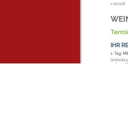
< zurück
WEI
Terroi
IHR R
1. Tag: M
Großwild a
rechnen. S
das unterw
durch die 
Kaiserstüh
Weingenuss
Schlürfen,
Weinkeller
sind wir i
der Rheine
Schwarzwal
Radbrunnen
Ankunft im
2. Tag: F
Nach dem F