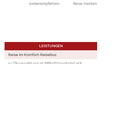
weiterempfehlen
Reise merken
LEISTUNGEN
Reise im Komfort-Reisebus
1x Übernachtung im Mittelklassehotel mit
Frühstück
Abendessen im Hotel
Weinbergsafari mit Weinprobe „zwischen den
Rebstöcken“
Stadtrundgang in Freiburg
Stocherkahnfahrt im Naturschutzgebiet
Taubergießen
UNSER PREIS