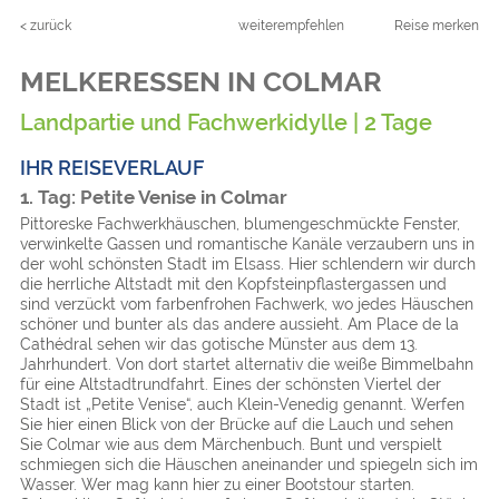
< zurück
weiterempfehlen
Reise merken
MELKERESSEN IN COLMAR
Landpartie und Fachwerkidylle | 2 Tage
IHR REISEVERLAUF
1. Tag: Petite Venise in Colmar
Pittoreske Fachwerkhäuschen, blumengeschmückte Fenster,
verwinkelte Gassen und romantische Kanäle verzaubern uns in
der wohl schönsten Stadt im Elsass. Hier schlendern wir durch
die herrliche Altstadt mit den Kopfsteinpflastergassen und
sind verzückt vom farbenfrohen Fachwerk, wo jedes Häuschen
schöner und bunter als das andere aussieht. Am Place de la
Cathédral sehen wir das gotische Münster aus dem 13.
Jahrhundert. Von dort startet alternativ die weiße Bimmelbahn
für eine Altstadtrundfahrt. Eines der schönsten Viertel der
Stadt ist „Petite Venise“, auch Klein-Venedig genannt. Werfen
Sie hier einen Blick von der Brücke auf die Lauch und sehen
Sie Colmar wie aus dem Märchenbuch. Bunt und verspielt
schmiegen sich die Häuschen aneinander und spiegeln sich im
Wasser. Wer mag kann hier zu einer Bootstour starten.