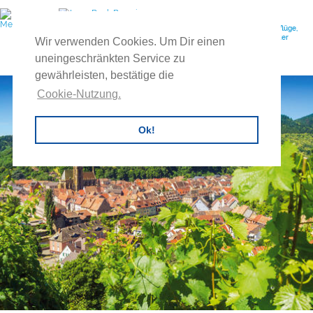
Ihr Reiseveranstalter für individuelle Gruppenreisen, Feuerwehrausflüge,
Vereinsreisen, Betriebsausflüge, Exkursionen, Tagesreisen, Buscharter
Wir verwenden Cookies. Um Dir einen
uvm.
uneingeschränkten Service zu
gewährleisten, bestätige die
Cookie-Nutzung.
Ok!